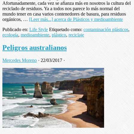
Afortunadamente, cada vez se afianza más en nosotros la cultura del
reciclado de residuos. Ya a todos nos parece lo más normal del
mundo tener en casa varios contenedores de basura, para residuos
orgánicos, …
[Leer más...]
acerca de Plásticos y medioambiente
Publicado en:
Life Style
Etiquetado como:
contaminación plásticos
,
ecología
,
medioambiente
,
plástico
,
reciclaje
Peligros australianos
Mercedes Moreno
·
22/03/2017
·