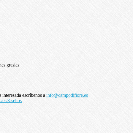
nes grasias
s interesada escríbenos a
info@campodifiore.es
s/es/8-sellos