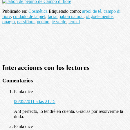
Publicado en:
Cosmética
Etiquetado como:
arbol de té
,
campo di
fiore
,
cuidado de la piel
,
facial
,
jabon natural
,
oligoelementos
,
onagra
,
passiflora
,
pepino
,
té verde
,
termal
Interacciones con los lectores
Comentarios
Paula
dice
06/05/2011 a las 21:15
Ah! perfecto, lo tendré en cuenta. Gracias por resolverme la
duda.
Paula
dice