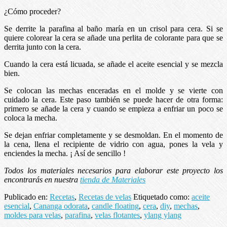
¿Cómo proceder?
Se derrite la parafina al baño maría en un crisol para cera. Si se
quiere colorear la cera se añade una perlita de colorante para que se
derrita junto con la cera.
Cuando la cera está licuada, se añade el aceite esencial y se mezcla
bien.
Se colocan las mechas enceradas en el molde y se vierte con
cuidado la cera. Este paso también se puede hacer de otra forma:
primero se añade la cera y cuando se empieza a enfriar un poco se
coloca la mecha.
Se dejan enfriar completamente y se desmoldan. En el momento de
la cena, llena el recipiente de vidrio con agua, pones la vela y
enciendes la mecha. ¡ Así de sencillo !
Todos los materiales necesarios para elaborar este proyecto los
encontrarás en nuestra
tienda de Materiales
Publicado en:
Recetas
,
Recetas de velas
Etiquetado como:
aceite
esencial
,
Cananga odorata
,
candle floating
,
cera
,
diy
,
mechas
,
moldes para velas
,
parafina
,
velas flotantes
,
ylang ylang